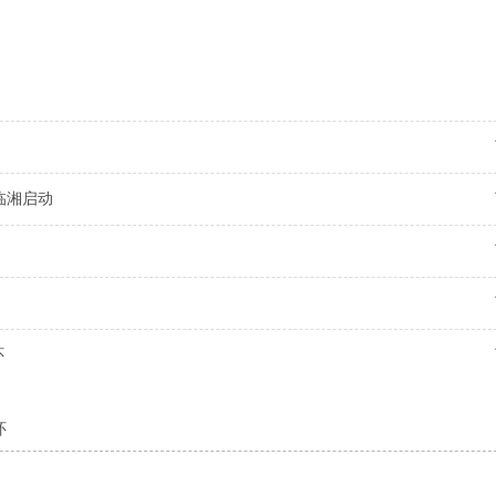
临湘启动
怀
怀