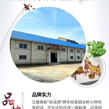
品牌实力
注册商标“谷花洲”牌非转基因乡村小搾纯
菜籽油，完全达到压搾一级标准，品质纯