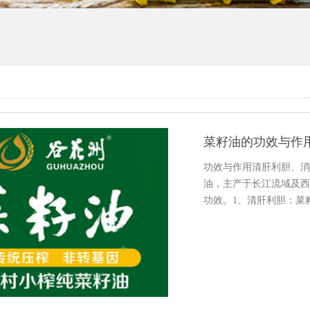
菜籽油的功效与作
功效与作用清肝利胆、消
油，主产于长江流域及西
功效。1、清肝利胆：菜
石或是胆囊炎患者，炒菜
用，用生的菜籽油治...