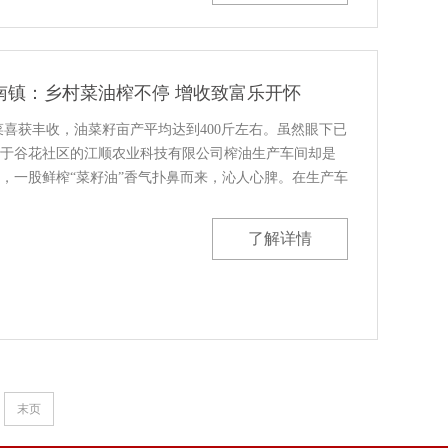
南镇：乡村菜油榨不停 增收致富乐开怀
菜喜获丰收，油菜籽亩产平均达到400斤左右。虽然眼下已
于谷花社区的江顺农业科技有限公司榨油生产车间却是
，一股鲜榨“菜籽油”香气扑鼻而来，沁人心脾。在生产车
一袋袋油菜籽倒入机器运转入口，经过高温炒制、机械
了解详情
末页