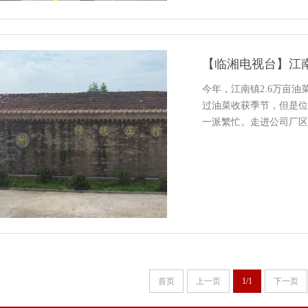
【临湘电视台】江
今年，江南镇2.6万亩油
过油菜收获季节，但是位
一派繁忙。走进公司厂区
间内，工作人员正忙着将
压榨、过滤...
首页
上一页
1/1
下一页