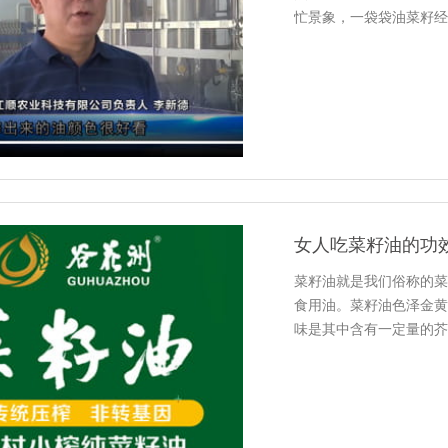
忙景象，一袋袋油菜籽经
籽油源源不断地流出来，
负责人李新德：今年...
女人吃菜籽油的功
菜籽油就是我们俗称的菜
食用油。菜籽油色泽金黄
味是其中含有一定量的芥
用具有美容养颜、降低胆
能950千卡，脂肪...