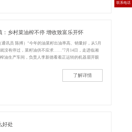
联系电话
镇：乡村菜油榨不停 增收致富乐开怀
（通讯员 陈搏）“今年的油菜籽出油率高、销量好，从5月
就没有停过，菜籽油供不应求……”7月14日，走进临湘
榨油生产车间，负责人李新德看着正运转的机器眉开眼
万亩油菜，成功举办了2023年岳阳市国际旅游节启动仪式
了解详情
么好处