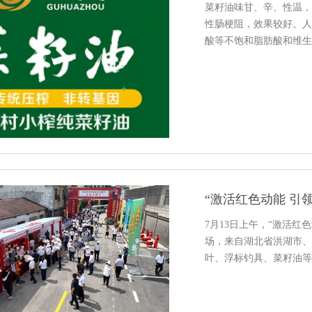
菜籽油味甘、辛、性温，
性肠梗阻，效果较好。人
酸等不饱和脂肪酸和维生
管、延缓衰老之的功效。
磷脂，对血管、神经...
“激活红色动能 引
7月13日上午，“激活
场，来自湖北省洪湖市、
叶、浮标钓具、菜籽油等
的形式，吸引了不少网友
县市，以党...