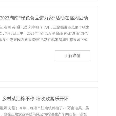
 2023湖南“绿色食品进万家”活动在临湘启动
记者 叶芬 通讯员 刘宇丽 ）7月，正是临湘市瓜果丰收之
，7月8日上午，2023年“‘春风万里 绿食有你’湖南‘绿色
·涓湖生态果园农旅采摘季”活动在临湘涓湖生态果园正式
动，热闹非凡，涓湖黄桃、绿野星辰山野菜、十三村酱
了解详情
：乡村菜油榨不停 增收致富乐开怀
融媒 方浩）今年，临湘市江南镇种植了2.6万亩油菜。虽
，但在江顺农业科技有限公司榨油生产车间却是一派繁