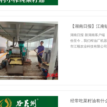
【湖南日报】江南
湖南日报·新湖南客户端
份至今，我们榨油厂机器
市江顺农业科技有限公司
笑。该镇今年种植了2.6
暨临湘市第五届...
经常吃菜籽油有什