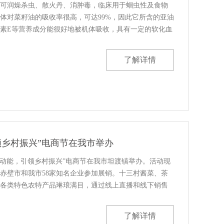
可润燥杀虫、散火丹、消肿毒，临床用于蛔虫性及食物
体对菜籽油的吸收率很高，可达99%，因此它所含的亚油
素E等营养成分能很好地被机体吸收，具有一定的软化血
由于榨油的原料是植物的种实，一股会含有一定的种子
了解详情
领乡村振兴”电商节在我市举办
红色动能，引领乡村振兴”电商节在我市坦渡镇举办。活动现
赤壁市和我市58家知名企业参加展销。十三村酱菜、茶
各类特色农特产品琳琅满目，通过线上直播和线下销售
和市民购买。今年来，我市联合湖北洪湖、赤壁等周边
了解详情