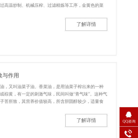
过高温炒制、机械压榨、过滤精炼等工序，金黄色的菜
沁人心脾的香气顿时弥漫开来。江顺农业科技有限公司
了解详情
效与作用
油，又叫油菜子油、香菜油，是用油菜子榨出来的一种
或棕黄，有一定的刺激气味，民间叫做“青气味”。这种气
子菩所致，其营养价值较高，所含胆固醇较少，适量食
固醇、促进大脑发育等功效。营养价值100克菜籽油含热
了解详情
QQ咨询