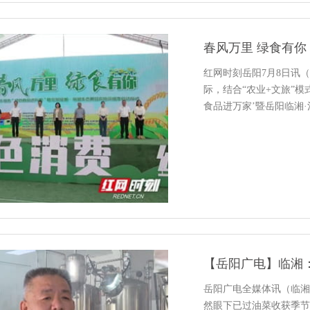
春风万里 绿食有你
红网时刻岳阳7月8日讯（
际，结合“农业+文旅”模式
食品进万家’暨岳阳临湘
启动。当天，现场人流涌
菜、詹...
【岳阳广电】临湘
岳阳广电全媒体讯（临湘
然眼下已过油菜收获季节